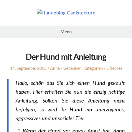
Skip
to
content
Hundeblog
Canistecture
Menu
Der Hund mit Anleitung
Posted
Author
Posted
14. September 2015
Anna
Gedanken
,
Kategorien
5 Replies
on
in
Hallo, schön das Sie sich einen Hund gekauft
haben. Hier erhalten Sie nun die einzig richtige
Anleitung. Sollten Sie diese Anleitung nicht
befolgen, so wird ihr Hund ein unerzogenes,
aggressives und unsoziales Tier.
Wenn der Hund vor etwas Angst hat, dann