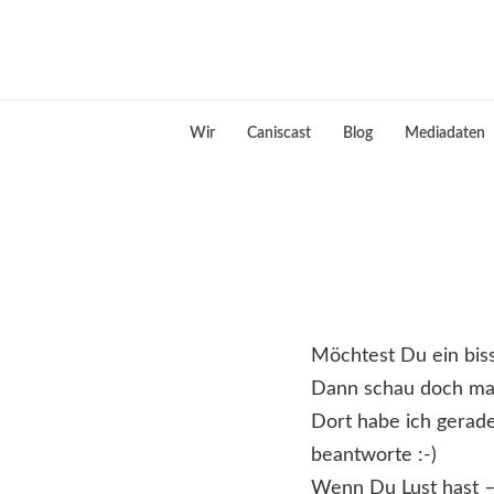
Skip
to
Hundeblog
content
Canistecture
Wir
Caniscast
Blog
Mediadaten
Möchtest Du ein bis
Dann schau doch mal
Dort habe ich gerade
beantworte :-)
Wenn Du Lust hast –