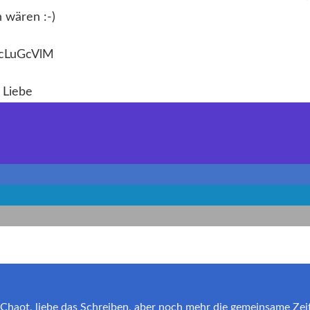
 wären :-)
ycLuGcVlM
 Liebe
er Chaot, liebe das Schreiben, aber noch mehr die gemeinsame Zei