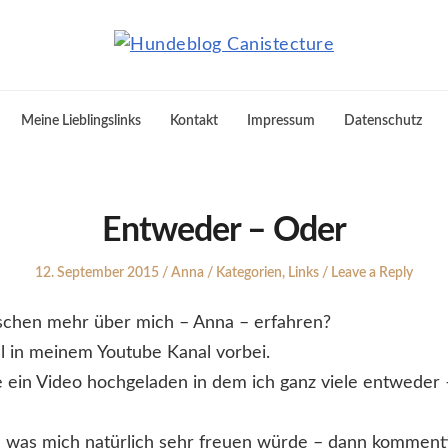
Meine Lieblingslinks
Kontakt
Impressum
Datenschutz
Entweder – Oder
Posted
Author
Posted
12. September 2015
Anna
Kategorien
,
Links
Leave a Reply
on
in
schen mehr über mich – Anna – erfahren?
 in meinem Youtube Kanal vorbei.
 ein Video hochgeladen in dem ich ganz viele entweder
 was mich natürlich sehr freuen würde – dann kommenti