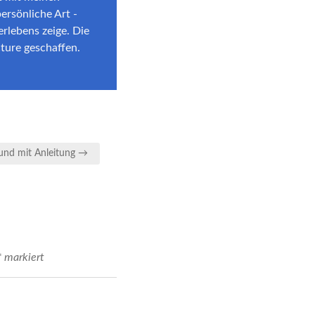
ersönliche Art -
erlebens zeige. Die
ture geschaffen.
und mit Anleitung →
*
markiert