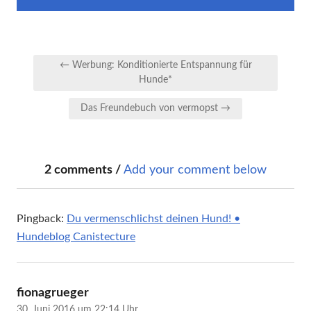
Beitragsnavigation
← Werbung: Konditionierte Entspannung für
Hunde*
Das Freundebuch von vermopst →
2 comments /
Add your comment below
Pingback:
Du vermenschlichst deinen Hund! •
Hundeblog Canistecture
sagt:
fionagrueger
30. Juni 2016 um 22:14 Uhr