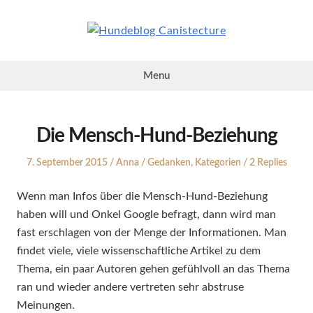
Skip
to
content
Hundeblog
Canistecture
Menu
Die Mensch-Hund-Beziehung
Posted
Author
Posted
7. September 2015
Anna
Gedanken
,
Kategorien
2 Replies
on
in
Wenn man Infos über die Mensch-Hund-Beziehung
haben will und Onkel Google befragt, dann wird man
fast erschlagen von der Menge der Informationen. Man
findet viele, viele wissenschaftliche Artikel zu dem
Thema, ein paar Autoren gehen gefühlvoll an das Thema
ran und wieder andere vertreten sehr abstruse
Meinungen.