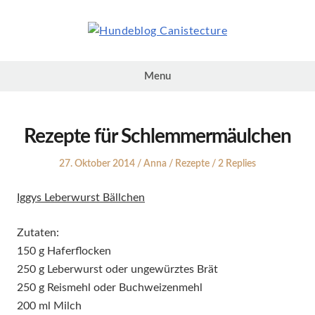
Skip
to
content
Hundeblog
Canistecture
Menu
Rezepte für Schlemmermäulchen
Posted
Author
Posted
27. Oktober 2014
Anna
Rezepte
2 Replies
on
in
Iggys Leberwurst Bällchen
Zutaten:
150 g Haferflocken
250 g Leberwurst oder ungewürztes Brät
250 g Reismehl oder Buchweizenmehl
200 ml Milch