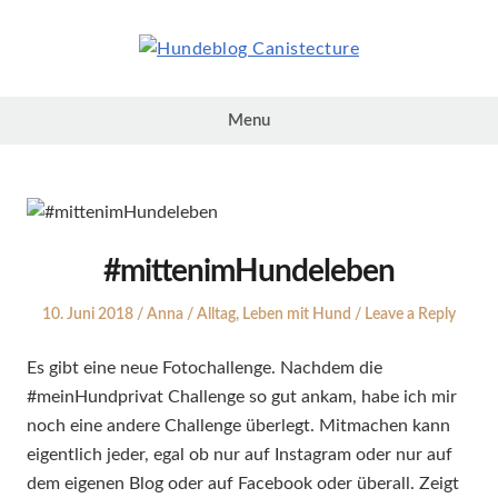
Skip
to
content
Hundeblog
Canistecture
Menu
#mittenimHundeleben
Posted
Author
Posted
10. Juni 2018
Anna
Alltag
,
Leben mit Hund
Leave a Reply
on
in
Es gibt eine neue Fotochallenge. Nachdem die
#meinHundprivat Challenge so gut ankam, habe ich mir
noch eine andere Challenge überlegt. Mitmachen kann
eigentlich jeder, egal ob nur auf Instagram oder nur auf
dem eigenen Blog oder auf Facebook oder überall. Zeigt