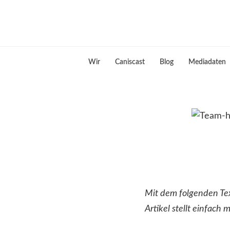
Skip
to
Hundeblog
content
Canistecture
Wir
Caniscast
Blog
Mediadaten
Mit dem folgenden Tex
Artikel stellt einfach