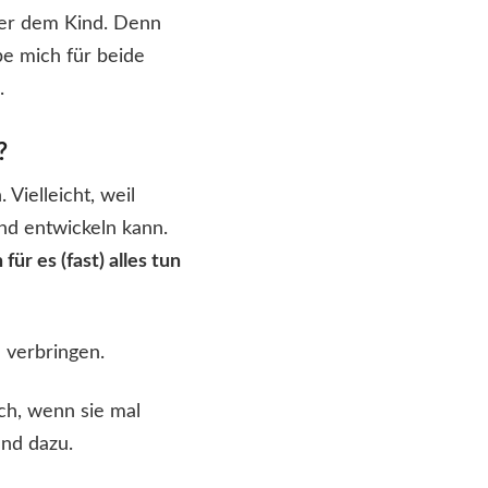
ber dem Kind. Denn
be mich für beide
.
?
Vielleicht, weil
nd entwickeln kann.
ür es (fast) alles tun
h verbringen.
uch, wenn sie mal
nd dazu.