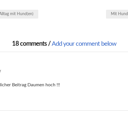
ation
lltag mit Hund(en)
Mit Hund
18 comments /
Add your comment below
r
rlicher Beitrag Daumen hoch !!!