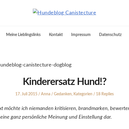
Meine Lieblingslinks
Kontakt
Impressum
Datenschutz
Kinderersatz Hund!?
Posted
Author
Posted
17. Juli 2015
Anna
Gedanken
,
Kategorien
18 Replies
on
in
t möchte ich niemanden kritisieren, brandmarken, bewerten
 meine ganz persönliche Meinung und Einstellung dar.