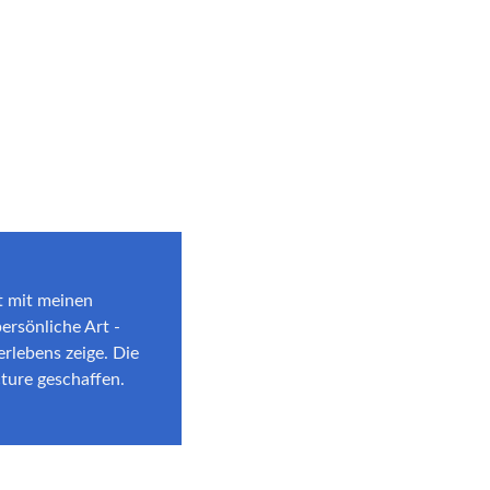
t mit meinen
ersönliche Art -
erlebens zeige. Die
ture geschaffen.