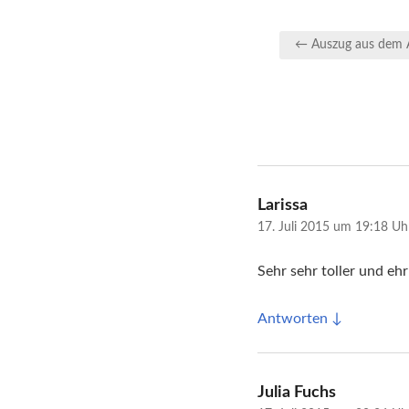
Beitragsnavig
← Auszug aus dem A
sagt:
Larissa
17. Juli 2015 um 19:18 Uh
Sehr sehr toller und eh
Antworten
sagt:
Julia Fuchs