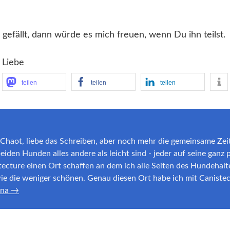
 gefällt, dann würde es mich freuen, wenn Du ihn teilst.
 Liebe
teilen
teilen
teilen
er Chaot, liebe das Schreiben, aber noch mehr die gemeinsame Zei
den Hunden alles andere als leicht sind - jeder auf seine ganz p
tecture einen Ort schaffen an dem ich alle Seiten des Hundehalt
e die weniger schönen. Genau diesen Ort habe ich mit Canistec
nna →