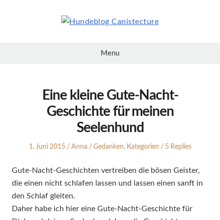
Skip
to
content
Hundeblog
Canistecture
Menu
Eine kleine Gute-Nacht-
Geschichte für meinen
Seelenhund
Posted
Author
Posted
1. Juni 2015
Anna
Gedanken
,
Kategorien
5 Replies
on
in
Gute-Nacht-Geschichten vertreiben die bösen Geister,
die einen nicht schlafen lassen und lassen einen sanft in
den Schlaf gleiten.
Daher habe ich hier eine Gute-Nacht-Geschichte für