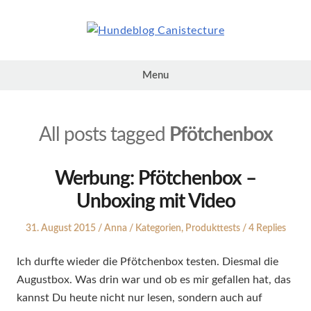
Skip
to
content
Hundeblog
Canistecture
Menu
All posts tagged
Pfötchenbox
Werbung: Pfötchenbox –
Unboxing mit Video
Posted
Author
Posted
31. August 2015
Anna
Kategorien
,
Produkttests
4 Replies
on
in
Ich durfte wieder die Pfötchenbox testen. Diesmal die
Augustbox. Was drin war und ob es mir gefallen hat, das
kannst Du heute nicht nur lesen, sondern auch auf